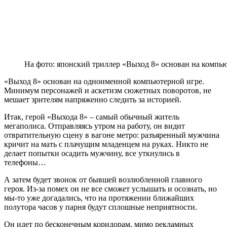
На фото: японский триллер «Выход 8» основан на компь
«Выход 8» основан на одноименной компьютерной игре.
Минимум персонажей и аскетизм сюжетных поворотов, не
мешает зрителям напряженно следить за историей.
Итак, герой «Выхода 8» – самый обычный житель
мегаполиса. Отправляясь утром на работу, он видит
отвратительную сцену в вагоне метро: разъяренный мужчина
кричит на мать с плачущим младенцем на руках. Никто не
делает попытки осадить мужчину, все уткнулись в
телефоны…
А затем будет звонок от бывшей возлюбленной главного
героя. Из-за помех он не все сможет услышать и осознать, но
мы-то уже догадались, что на протяжении ближайших
полутора часов у парня будут сплошные неприятности.
Он идет по бесконечным коридорам, мимо рекламных