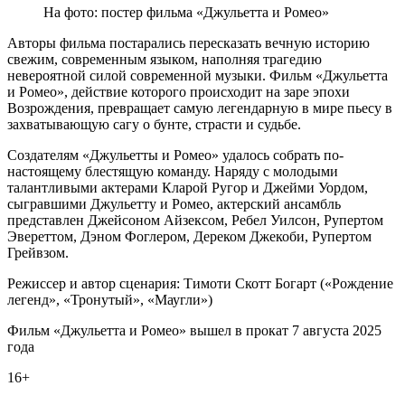
На фото: постер фильма «Джульетта и Ромео»
Авторы фильма постарались пересказать вечную историю
свежим, современным языком, наполняя трагедию
невероятной силой современной музыки. Фильм «Джульетта
и Ромео», действие которого происходит на заре эпохи
Возрождения, превращает самую легендарную в мире пьесу в
захватывающую сагу о бунте, страсти и судьбе.
Создателям «Джульетты и Ромео» удалось собрать по-
настоящему блестящую команду. Наряду с молодыми
талантливыми актерами Кларой Ругор и Джейми Уордом,
сыгравшими Джульетту и Ромео, актерский ансамбль
представлен Джейсоном Айзексом, Ребел Уилсон, Рупертом
Эвереттом, Дэном Фоглером, Дереком Джекоби, Рупертом
Грейвзом.
Режиссер и автор сценария: Тимоти Скотт Богарт («Рождение
легенд», «Тронутый», «Маугли»)
Фильм «Джульетта и Ромео» вышел в прокат 7 августа 2025
года
16+