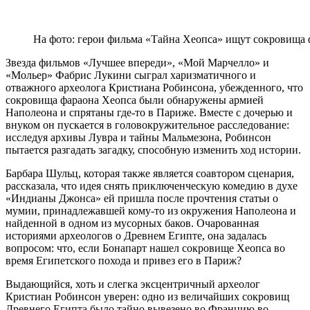
На фото: герои фильма «Тайна Хеопса» ищут сокровища 
Звезда фильмов «Лучшее впереди», «Мой Марчелло» и
«Мольер» Фабрис Лукини сыграл харизматичного и
отважного археолога Кристиана Робинсона, убежденного, что
сокровища фараона Хеопса были обнаружены армией
Наполеона и спрятаны где-то в Париже. Вместе с дочерью и
внуком он пускается в головокружительное расследование:
исследуя архивы Лувра и тайны Мальмезона, Робинсон
пытается разгадать загадку, способную изменить ход истории.
Барбара Шульц, которая также является соавтором сценария,
рассказала, что идея снять приключенческую комедию в духе
«Индианы Джонса» ей пришла после прочтения статьи о
мумии, принадлежавшей кому-то из окружения Наполеона и
найденной в одном из мусорных баков. Очарованная
историями археологов о Древнем Египте, она задалась
вопросом: что, если Бонапарт нашел сокровище Хеопса во
время Египетского похода и привез его в Париж?
Выдающийся, хоть и слегка эксцентричный археолог
Кристиан Робинсон уверен: одно из величайших сокровищ
Древнего Египта было тайно вывезено во Францию во