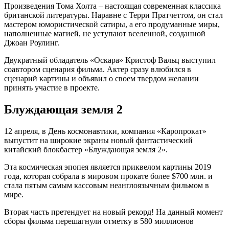
Произведения Тома Холта – настоящая современная классика
британской литературы. Наравне с Терри Пратчеттом, он стал
мастером юмористической сатиры, а его продуманные миры,
наполненные магией, не уступают вселенной, созданной
Джоан Роулинг.
Двукратный обладатель «Оскара» Кристоф Вальц выступил
соавтором сценария фильма. Актер сразу влюбился в
сценарий картины и объявил о своем твердом желании
принять участие в проекте.
Блуждающая земля 2
12 апреля, в День космонавтики, компания «Каропрокат»
выпустит на широкие экраны новый фантастический
китайский блокбастер «Блуждающая земля 2».
Эта космическая эпопея является приквелом картины 2019
года, которая собрала в мировом прокате более $700 млн. и
стала пятым самым кассовым неанглоязычным фильмом в
мире.
Вторая часть претендует на новый рекорд! На данный момент
сборы фильма перешагнули отметку в 580 миллионов