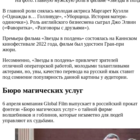
На фото: главную мужскую роль в фильме «Звезды в пол
В главной роли снялась молодая актриса Маргарет Куэлли
(«Однажды в… Голливуде», «Уборщица. История матери-
одиночки»). Роль английского бизнесмена сыграл Джо Элвин
(«Фаворитка», «Разговоры с друзьями»).
Премьера фильма «Звезды в полдень» состоялась на Каннском
кинофестивале 2022 года, фильм был удостоен Гран-при
жюри.
Несомненно, «Звезды в полдень» привлечет зрителей
отличной операторской работой, молодыми талантливыми
актерами, но, увы, качество перевода на русский язык ставит
под сомнение популярность данной картины у аудитории.
Бюро магических услуг
6 апреля компания Global Film выпускает в российский прокат
фэнтези «Бюро магических услуг» о тайной фирме
волшебников и гоблинов, которые незаметно для людей
управляют их судьбами.