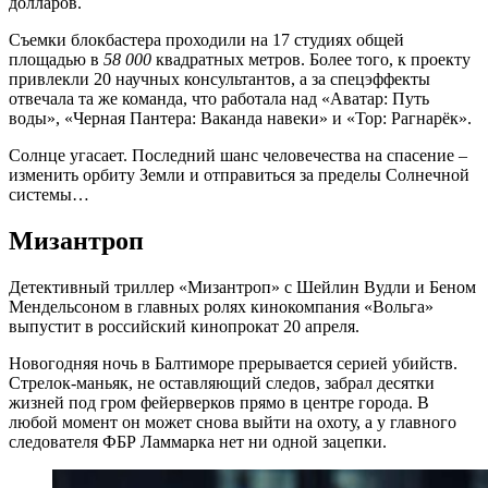
долларов.
Съемки блокбастера проходили на 17 студиях общей
площадью в
58
000
квадратных метров. Более того, к проекту
привлекли 20 научных консультантов, а за спецэффекты
отвечала та же команда, что работала над «Аватар: Путь
воды», «Черная Пантера: Ваканда навеки» и «Тор: Рагнарёк».
Солнце угасает. Последний шанс человечества на спасение –
изменить орбиту Земли и отправиться за пределы Солнечной
системы…
Мизантроп
Детективный триллер «Мизантроп» с Шейлин Вудли и Беном
Мендельсоном в главных ролях кинокомпания «Вольга»
выпустит в российский кинопрокат 20 апреля.
Новогодняя ночь в Балтиморе прерывается серией убийств.
Стрелок-маньяк, не оставляющий следов, забрал десятки
жизней под гром фейерверков прямо в центре города. В
любой момент он может снова выйти на охоту, а у главного
следователя ФБР Ламмарка нет ни одной зацепки.