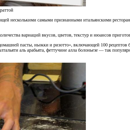
ураттой
ющей несколькими самыми признанными итальянскими ресторанами 
количества вариаций вкусов, цветов, текстур и нюансов приготов
 домашней пасты, ньокки и ризотто», включающей 100 рецептов 
алтальяти аль арабьята, феттучине алла болоньезе — так популяр