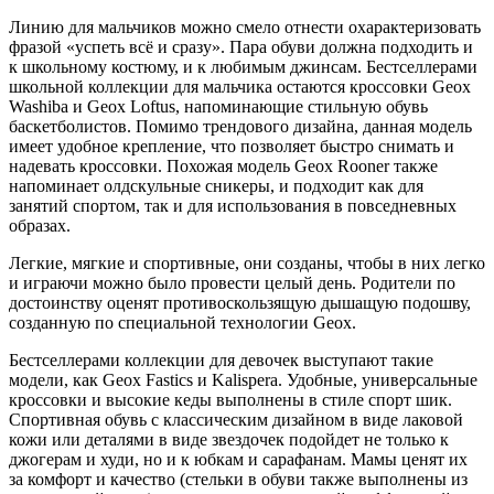
Линию для мальчиков можно смело отнести охарактеризовать
фразой «успеть всё и сразу». Пара обуви должна подходить и
к школьному костюму, и к любимым джинсам. Бестселлерами
школьной коллекции для мальчика остаются кроссовки Geox
Washiba и Geox Loftus, напоминающие стильную обувь
баскетболистов. Помимо трендового дизайна, данная модель
имеет удобное крепление, что позволяет быстро снимать и
надевать кроссовки. Похожая модель Geox Rooner также
напоминает олдскульные сникеры, и подходит как для
занятий спортом, так и для использования в повседневных
образах.
Легкие, мягкие и спортивные, они созданы, чтобы в них легко
и играючи можно было провести целый день. Родители по
достоинству оценят противоскользящую дышащую подошву,
созданную по специальной технологии Geox.
Бестселлерами коллекции для девочек выступают такие
модели, как Geox Fastics и Kalispera. Удобные, универсальные
кроссовки и высокие кеды выполнены в стиле спорт шик.
Спортивная обувь с классическим дизайном в виде лаковой
кожи или деталями в виде звездочек подойдет не только к
джогерам и худи, но и к юбкам и сарафанам. Мамы ценят их
за комфорт и качество (стельки в обуви также выполнены из