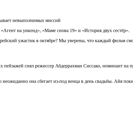
е бывает невыполнимых миссий
«Агент на уикенд», «Маме снова 19» и «История двух сестёр».
рейский ужастик в октябре? Мы уверены, что каждый фильм смо
х пейзажей снял режиссер Абдеррахман Сиссако, номинант на пр
неожиданно она сбегает из-под венца в день свадьбы. Айя поки