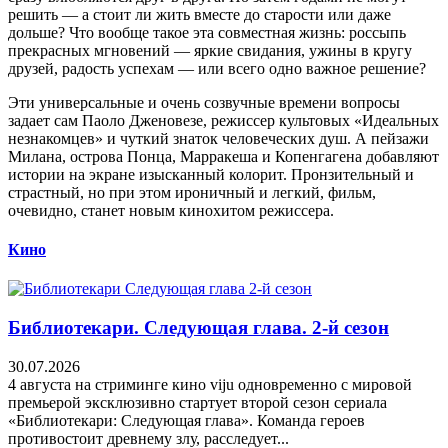
решить — а стоит ли жить вместе до старости или даже
дольше? Что вообще такое эта совместная жизнь: россыпь
прекрасных мгновений — яркие свидания, ужины в кругу
друзей, радость успехам — или всего одно важное решение?
Эти универсальные и очень созвучные времени вопросы
задает сам Паоло Дженовезе, режиссер культовых «Идеальных
незнакомцев» и чуткий знаток человеческих душ. А пейзажи
Милана, острова Понца, Марракеша и Копенгагена добавляют
истории на экране изысканный колорит. Пронзительный и
страстный, но при этом ироничный и легкий, фильм,
очевидно, станет новым кинохитом режиссера.
Кино
Библиотекари. Следующая глава. 2-й сезон
30.07.2026
4 августа на стриминге кино viju одновременно с мировой
премьерой эксклюзивно стартует второй сезон сериала
«Библиотекари: Следующая глава». Команда героев
противостоит древнему злу, расследует...