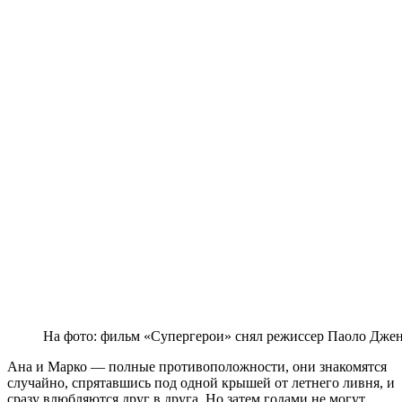
На фото: фильм «Супергерои» снял режиссер Паоло Джен
Ана и Марко — полные противоположности, они знакомятся
случайно, спрятавшись под одной крышей от летнего ливня, и
сразу влюбляются друг в друга. Но затем годами не могут