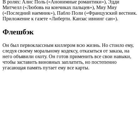
В ролях: Алис Поль («Анонимные романтики»), Эдди
Митчелл («Любовь на кончиках пальцев»), Миу Миу
(«Последний наемник»), Пабло Поли («Французский вестник.
Приложение к газете «Либерти. Канзас ивнинг сан»).
Флешбэк
Он был первоклассным киллером всю жизнь. Но стоило ему,
следуя своему моральному кодексу, отказаться от заказа, на
него объявили охоту. Он готов применить все свои навыки,
чтобы заставить виновных заплатить, но постепенно
угасающая память путает ему все карты.