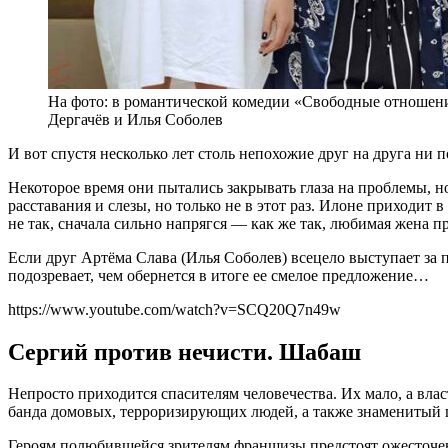
На фото: в романтической комедии «Свободные отношени
Дергачёв и Илья Соболев
И вот спустя несколько лет столь непохожие друг на друга ни 
Некоторое время они пытались закрывать глаза на проблемы, н
расставания и слезы, но только не в этот раз. Илоне приходит
не так, сначала сильно напрягся — как же так, любимая жена п
Если друг Артёма Слава (Илья Соболев) всецело выступает за 
подозревает, чем обернется в итоге ее смелое предложение…
https://www.youtube.com/watch?v=SCQ20Q7n49w
Сергий против нечисти. Шабаш
Непросто приходится спасителям человечества. Их мало, а вл
банда домовых, терроризирующих людей, а также знаменитый 
Героям полюбившейся зрителям франшизы предстоят ожесточен