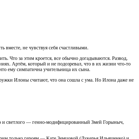
ь вместе, не чувствуя себя счастливыми.
ть. Что за этим кроется, все обычно догадываются. Развод,
иях. Артём, который и не подозревал, что в их жизни что-то
 что ему симпатична учительница их сына.
дружки Илоны считают, что она сошла с ума. Но Илона даже не
рого и светлого — генно-модифицированный Змей Горыныч,
рим только героям — Кате Земцовой (Лукерья Ильяшенко) и