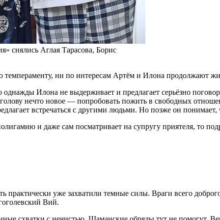
я» снялись Аглая Тарасова, Борис
по темпераменту, ни по интересам Артём и Илона продолжают жит
о однажды Илона не выдерживает и предлагает серьёзно поговори
 в голову нечто новое — попробовать пожить в свободных отношен
редлагает встречаться с другими людьми. Но позже он понимает,
полигамию и даже сам посматривает на супругу приятеля, то по
асть практически уже захватили темные силы. Враги всего доб
гоголевский Вий.
ные схватки с нечистью. Шаманские обряды тут не помогут. Ве