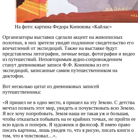
На фото: картина Федора Конюхова «Кайлас»
Организаторы выставки сделали акцент на живописных
полотнах, в них зрители увидят подлинное свидетельство его
впечатлений от экспедиций. Также на выставке будут
представлены литографии, личные вещи, фотографии и видео
из путешествий. Неповторимым аудио-сопровождением
станут дневниковые записи Ф.Ф. Конюхова из его
экспедиций, записанные самим путешественником на
диктофон.
Вот несколько цитат из дневниковых записей
путешественника:
«Я пришел не в одно место, я пришел на эту Землю. С детства
мечтал познать этот мир, увидеть и почувствовать всю Землю.
Я все хочу попробовать. Земля наша не такая уж и большая,
чтобы отказаться побывать на ее крайних точках, не пройти ее
всю вдоль и поперек. Я художник и философ. Я имею право
писать картины, лишь увидев то, что я рисую, писать книги о
том, что я чувствовал…».