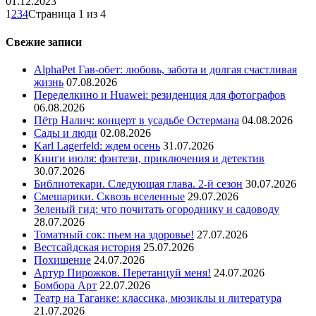
01.12.2023
1
2
3
4
Страница 1 из 4
Свежие записи
AlphaPet Гав-обет: любовь, забота и долгая счастливая
жизнь
07.08.2026
Переделкино и Huawei: резиденция для фотографов
06.08.2026
Пётр Налич: концерт в усадьбе Остермана
04.08.2026
Сады и люди
02.08.2026
Karl Lagerfeld: ждем осень
31.07.2026
Книги июля: фэнтези, приключения и детектив
30.07.2026
Библиотекари. Следующая глава. 2-й сезон
30.07.2026
Смешарики. Сквозь вселенные
29.07.2026
Зеленый гид: что почитать огороднику и садоводу
28.07.2026
Томатный сок: пьем на здоровье!
27.07.2026
Вестсайдская история
25.07.2026
Похищение
24.07.2026
Артур Пирожков. Перетанцуй меня!
24.07.2026
Бомбора Арт
22.07.2026
Театр на Таганке: классика, мюзиклы и литература
21.07.2026