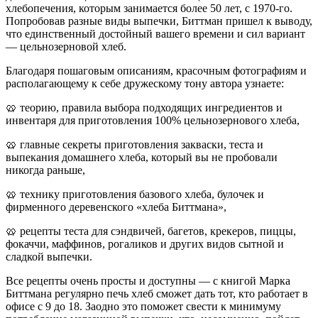
хлебопечения, которым занимается более 50 лет, с 1970-го.
Попробовав разные виды выпечки, Биттман пришел к выводу,
что единственный достойный вашего времени и сил вариант
— цельнозерновой хлеб.
Благодаря пошаговым описаниям, красочным фотографиям и
располагающему к себе дружескому тону автора узнаете:
🥨 теорию, правила выбора подходящих ингредиентов и
инвентаря для приготовления 100% цельнозернового хлеба,
🥨 главные секреты приготовления закваски, теста и
выпекания домашнего хлеба, который вы не пробовали
никогда раньше,
🥨 технику приготовления базового хлеба, булочек и
фирменного деревенского «хлеба Биттмана»,
🥨 рецепты теста для сэндвичей, багетов, крекеров, пиццы,
фокаччи, маффинов, рогаликов и других видов сытной и
сладкой выпечки.
Все рецепты очень просты и доступны — с книгой Марка
Биттмана регулярно печь хлеб сможет дать тот, кто работает в
офисе с 9 до 18. Заодно это поможет свести к минимуму