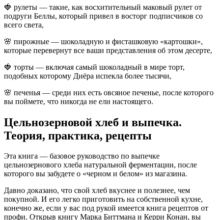
🍓 рулеты — такие, как восхитительный маковый рулет от
подруги Беллы, который привел в восторг подписчиков со
всего света,
🌸 пирожные — шоколадную и фисташковую «картошки»,
которые перевернут все ваши представления об этом десерте,
🍓 торты — включая самый шоколадный в мире торт,
подобных которому Диёра испекла более тысячи,
🌸 печенья — среди них есть овсяное печенье, после которого
вы поймете, что никогда не ели настоящего.
Цельнозерновой хлеб и выпечка.
Теория, практика, рецепты
Эта книга — базовое руководство по выпечке
цельнозернового хлеба натуральной ферментации, после
которого вы забудете о «черном и белом» из магазина.
Давно доказано, что свой хлеб вкуснее и полезнее, чем
покупной. И его легко приготовить на собственной кухне,
конечно же, если у вас под рукой имеется книга рецептов от
профи. Открыв книгу Марка Биттмана и Керри Конан, вы