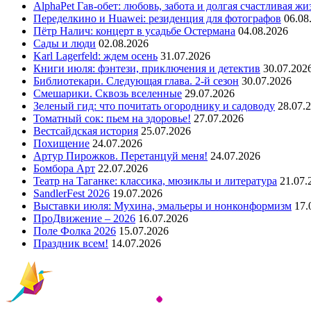
AlphaPet Гав-обет: любовь, забота и долгая счастливая жи
Переделкино и Huawei: резиденция для фотографов
06.08
Пётр Налич: концерт в усадьбе Остермана
04.08.2026
Сады и люди
02.08.2026
Karl Lagerfeld: ждем осень
31.07.2026
Книги июля: фэнтези, приключения и детектив
30.07.202
Библиотекари. Следующая глава. 2-й сезон
30.07.2026
Смешарики. Сквозь вселенные
29.07.2026
Зеленый гид: что почитать огороднику и садоводу
28.07.
Томатный сок: пьем на здоровье!
27.07.2026
Вестсайдская история
25.07.2026
Похищение
24.07.2026
Артур Пирожков. Перетанцуй меня!
24.07.2026
Бомбора Арт
22.07.2026
Театр на Таганке: классика, мюзиклы и литература
21.07.
SandlerFest 2026
19.07.2026
Выставки июля: Мухина, эмальеры и нонконформизм
17.
ПроДвижение – 2026
16.07.2026
Поле Фолка 2026
15.07.2026
Праздник всем!
14.07.2026