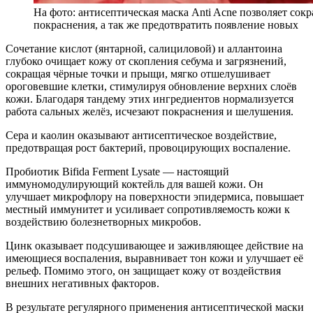
На фото: антисептическая маска Anti Acne позволяет со
покраснения, а так же предотвратить появление новых
Сочетание кислот (янтарной, салициловой) и аллантоина
глубоко очищает кожу от скопления себума и загрязнений,
сокращая чёрные точки и прыщи, мягко отшелушивает
ороговевшие клетки, стимулируя обновление верхних слоёв
кожи. Благодаря тандему этих ингредиентов нормализуется
работа сальных желёз, исчезают покраснения и шелушения.
Сера и каолин оказывают антисептическое воздействие,
предотвращая рост бактерий, провоцирующих воспаление.
Пробиотик Bifida Ferment Lysate — настоящий
иммуномодулирующий коктейль для вашей кожи. Он
улучшает микрофлору на поверхности эпидермиса, повышает
местный иммунитет и усиливает сопротивляемость кожи к
воздействию болезнетворных микробов.
Цинк оказывает подсушивающее и заживляющее действие на
имеющиеся воспаления, выравнивает тон кожи и улучшает её
рельеф. Помимо этого, он защищает кожу от воздействия
внешних негативных факторов.
В результате регулярного применения антисептической маски