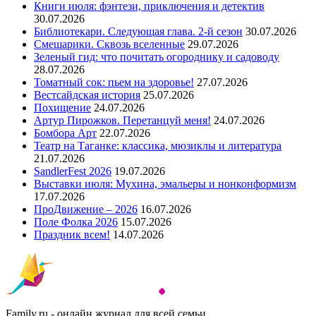
Книги июля: фэнтези, приключения и детектив
30.07.2026
Библиотекари. Следующая глава. 2-й сезон
30.07.2026
Смешарики. Сквозь вселенные
29.07.2026
Зеленый гид: что почитать огороднику и садоводу
28.07.2026
Томатный сок: пьем на здоровье!
27.07.2026
Вестсайдская история
25.07.2026
Похищение
24.07.2026
Артур Пирожков. Перетанцуй меня!
24.07.2026
Бомбора Арт
22.07.2026
Театр на Таганке: классика, мюзиклы и литература
21.07.2026
SandlerFest 2026
19.07.2026
Выставки июля: Мухина, эмальеры и нонконформизм
17.07.2026
ПроДвижение – 2026
16.07.2026
Поле Фолка 2026
15.07.2026
Праздник всем!
14.07.2026
Family.ru - онлайн журнал для всей семьи