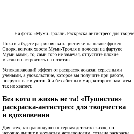
На фото: «Муми-Тролли. Раскраска-антистресс для творч
Пока вы будете разрисовывать цветочки на шляпе фрекен
Снорк, кончик хвоста Муми-Тролля и полоски на фартуке
Муми-мамы, то, сами того не замечая, отпустите плохие
мысли и настроитесь на позитив.
Успокаивающий эффект от раскрасок доказан серьезными
учеными, а удовольствие, которое вы получите при работе,
погрузит вас в уютный и беззаботным мир, которого нам всем
так не хватает.
Без кота и жизнь не та! «Пушистая»
раскраска-антистресс для творчества
и вдохновения
Для всех, кто равнодушен к героям детских сказок, но
неровно дышит к мохнатым четвероногим, создана раскраска